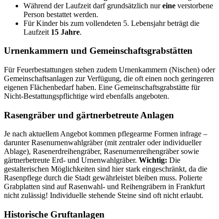
Während der Laufzeit darf grundsätzlich nur
eine
verstorbene
Person bestattet werden.
Für Kinder bis zum vollendeten 5. Lebensjahr beträgt die
Laufzeit
15 Jahre
.
Urnenkammern und Gemeinschaftsgrabstätten
Für Feuerbestattungen stehen zudem Urnenkammern (Nischen) oder
Gemeinschaftsanlagen zur Verfügung, die oft einen noch geringeren
eigenen Flächenbedarf haben. Eine Gemeinschaftsgrabstätte für
Nicht-Bestattungspflichtige wird ebenfalls angeboten.
Rasengräber und gärtnerbetreute Anlagen
Je nach aktuellem Angebot kommen pflegearme Formen infrage –
darunter Rasenurnenwahlgräber (mit zentraler oder individueller
Ablage), Rasenerdreihengräber, Rasenurnenreihengräber sowie
gärtnerbetreute Erd- und Urnenwahlgräber.
Wichtig:
Die
gestalterischen Möglichkeiten sind hier stark eingeschränkt, da die
Rasenpflege durch die Stadt gewährleistet bleiben muss. Polierte
Grabplatten sind auf Rasenwahl- und Reihengräbern in Frankfurt
nicht zulässig! Individuelle stehende Steine sind oft nicht erlaubt.
Historische Gruftanlagen