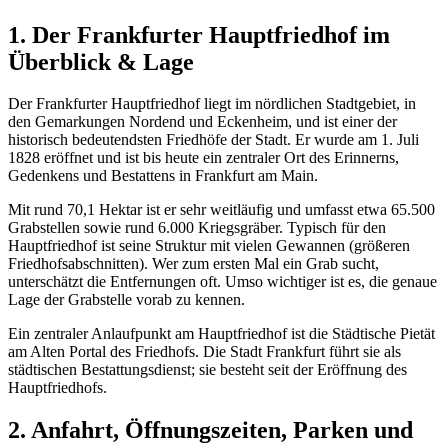
1. Der Hauptfriedhof im Überblick & Lage
2. Anfahrt,
Öffnungszeiten, Parken und Orientierung
3. Historischer
1. Der Frankfurter Hauptfriedhof im
Erinnerungsort & Besondere Plätze
4. Welche Grabarten gibt es?
5.
Überblick & Lage
Welche Grabart passt zu welcher Situation?
6. Ruhefrist und
Nutzungsrecht: Der wichtige Unterschied
7. Grabstein-Regeln:
Friedhofsordnung 2025/2026
8. Gestaltungsvorschriften nach
Der Frankfurter Hauptfriedhof liegt im nördlichen Stadtgebiet, in
Gewann
9. Das behördliche Genehmigungsverfahren
10. In 8
den Gemarkungen Nordend und Eckenheim, und ist einer der
Schritten zum fertigen Grabmal
11. Steinmetz-Tipps: Boden, Bäume
historisch bedeutendsten Friedhöfe der Stadt. Er wurde am 1. Juli
und Materialwahl
12. Denkmalgeschützte und historische Bereiche
1828 eröffnet und ist bis heute ein zentraler Ort des Erinnerns,
13. Grabauflösung und Abräumung
14. Checkliste für Angehörige
Gedenkens und Bestattens in Frankfurt am Main.
(Vor dem Besuch & Planung)
15. Wie Schugar Natursteine
unterstützt & Nützliche Tools
16. Häufige Fragen (FAQ)
Mit rund 70,1 Hektar ist er sehr weitläufig und umfasst etwa 65.500
Grabstellen sowie rund 6.000 Kriegsgräber. Typisch für den
Hauptfriedhof ist seine Struktur mit vielen Gewannen (größeren
Friedhofsabschnitten). Wer zum ersten Mal ein Grab sucht,
unterschätzt die Entfernungen oft. Umso wichtiger ist es, die genaue
Lage der Grabstelle vorab zu kennen.
Ein zentraler Anlaufpunkt am Hauptfriedhof ist die Städtische Pietät
am Alten Portal des Friedhofs. Die Stadt Frankfurt führt sie als
städtischen Bestattungsdienst; sie besteht seit der Eröffnung des
Hauptfriedhofs.
2. Anfahrt, Öffnungszeiten, Parken und