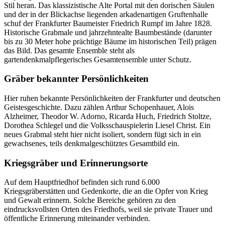
Stil heran. Das klassizistische Alte Portal mit den dorischen Säulen
und der in der Blickachse liegenden arkadenartigen Gruftenhalle
schuf der Frankfurter Baumeister Friedrich Rumpf im Jahre 1828.
Historische Grabmale und jahrzehntealte Baumbestände (darunter
bis zu 30 Meter hohe prächtige Bäume im historischen Teil) prägen
das Bild. Das gesamte Ensemble steht als
gartendenkmalpflegerisches Gesamtensemble unter Schutz.
Gräber bekannter Persönlichkeiten
Hier ruhen bekannte Persönlichkeiten der Frankfurter und deutschen
Geistesgeschichte. Dazu zählen Arthur Schopenhauer, Alois
Alzheimer, Theodor W. Adorno, Ricarda Huch, Friedrich Stoltze,
Dorothea Schlegel und die Volksschauspielerin Liesel Christ. Ein
neues Grabmal steht hier nicht isoliert, sondern fügt sich in ein
gewachsenes, teils denkmalgeschütztes Gesamtbild ein.
Kriegsgräber und Erinnerungsorte
Auf dem Hauptfriedhof befinden sich rund 6.000
Kriegsgräberstätten und Gedenkorte, die an die Opfer von Krieg
und Gewalt erinnern. Solche Bereiche gehören zu den
eindrucksvollsten Orten des Friedhofs, weil sie private Trauer und
öffentliche Erinnerung miteinander verbinden.