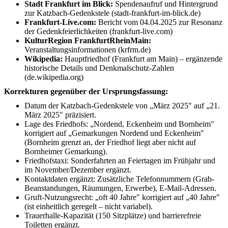
Stadt Frankfurt im Blick:
Spendenaufruf und Hintergrund
zur Katzbach-Gedenkstele (stadt-frankfurt-im-blick.de)
Frankfurt-Live.com:
Bericht vom 04.04.2025 zur Resonanz
der Gedenkfeierlichkeiten (frankfurt-live.com)
KulturRegion FrankfurtRheinMain:
Veranstaltungsinformationen (krfrm.de)
Wikipedia:
Hauptfriedhof (Frankfurt am Main) – ergänzende
historische Details und Denkmalschutz-Zahlen
(de.wikipedia.org)
Korrekturen gegenüber der Ursprungsfassung:
Datum der Katzbach-Gedenkstele von „März 2025" auf „21.
März 2025" präzisiert.
Lage des Friedhofs: „Nordend, Eckenheim und Bornheim"
korrigiert auf „Gemarkungen Nordend und Eckenheim"
(Bornheim grenzt an, der Friedhof liegt aber nicht auf
Bornheimer Gemarkung).
Friedhofstaxi: Sonderfahrten an Feiertagen im Frühjahr und
im November/Dezember ergänzt.
Kontaktdaten ergänzt: Zusätzliche Telefonnummern (Grab-
Beanstandungen, Räumungen, Erwerbe), E-Mail-Adressen.
Gruft-Nutzungsrecht: „oft 40 Jahre" korrigiert auf „40 Jahre"
(ist einheitlich geregelt – nicht variabel).
Trauerhalle-Kapazität (150 Sitzplätze) und barrierefreie
Toiletten ergänzt.