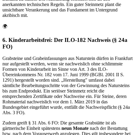
anerkannten technischen Regeln. Ein guter Steinmetz plant die
unsichtbare Verankerung und das Fundament im Untergrund
akribisch mit.
🌍
6. Kinderarbeitsfrei: Der ILO-182 Nachweis (§ 24a
FO)
Grabsteine und Grabeinfassungen aus Naturstein dürfen in Frankfurt
nur aufgestellt werden, wenn sie nachweislich ohne schlimmste
Formen von Kinderarbeit im Sinne von Art. 3 des ILO-
Übereinkommens Nr. 182 vom 17. Juni 1999 (BGBl. 2001 II S.
1291) hergestellt worden sind. „Herstellung" umfasst dabei
sämtliche Bearbeitungsschritte von der Gewinnung des Natursteins
bis zum Endprodukt. Ein seriöser Steinmetz reicht die
entsprechenden Zertifikate oder Nachweise ein. Für Steine, deren
Rohmaterial nachweislich vor dem 1. März 2019 in das
Bundesgebiet eingeführt wurde, entfällt die Nachweispflicht (§ 24a
Abs. 3 FO).
Zudem greift § 31 Abs. 6 FO: Die gesamte Grabstätte ist als
gärtnerische Einheit spätestens
neun Monate
nach der Bestattung
bzw. nach dem Vorauserwerb anzulegen. Dies gilt insbesondere bei