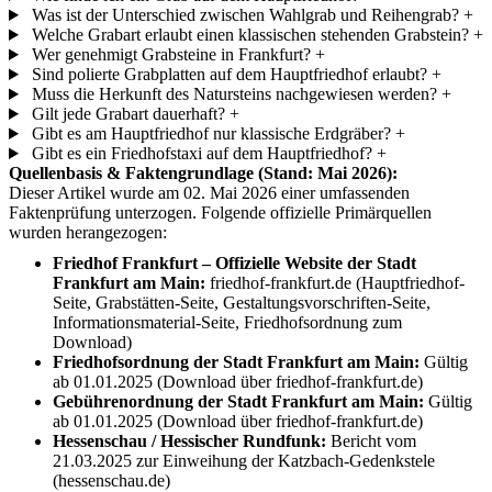
Was ist der Unterschied zwischen Wahlgrab und Reihengrab?
+
Welche Grabart erlaubt einen klassischen stehenden Grabstein?
+
Wer genehmigt Grabsteine in Frankfurt?
+
Sind polierte Grabplatten auf dem Hauptfriedhof erlaubt?
+
Muss die Herkunft des Natursteins nachgewiesen werden?
+
Gilt jede Grabart dauerhaft?
+
Gibt es am Hauptfriedhof nur klassische Erdgräber?
+
Gibt es ein Friedhofstaxi auf dem Hauptfriedhof?
+
Quellenbasis & Faktengrundlage (Stand: Mai 2026):
Dieser Artikel wurde am 02. Mai 2026 einer umfassenden
Faktenprüfung unterzogen. Folgende offizielle Primärquellen
wurden herangezogen:
Friedhof Frankfurt – Offizielle Website der Stadt
Frankfurt am Main:
friedhof-frankfurt.de (Hauptfriedhof-
Seite, Grabstätten-Seite, Gestaltungsvorschriften-Seite,
Informationsmaterial-Seite, Friedhofsordnung zum
Download)
Friedhofsordnung der Stadt Frankfurt am Main:
Gültig
ab 01.01.2025 (Download über friedhof-frankfurt.de)
Gebührenordnung der Stadt Frankfurt am Main:
Gültig
ab 01.01.2025 (Download über friedhof-frankfurt.de)
Hessenschau / Hessischer Rundfunk:
Bericht vom
21.03.2025 zur Einweihung der Katzbach-Gedenkstele
(hessenschau.de)