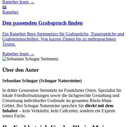
Ratgeber lesen
→
📖️
Ratgeber
Den passenden Grabspruch finden
Ein Ratgeber Ihres Steinmetzes für Grabsprüche, Trauersprüche und
Grabsteininschriften. Von kurzen Zitaten bis zu mehrsprachigen
Texten.
Ratgeber lesen
→
Über den Autor
Sebastian Schugar (Schugar Natursteine)
In dritter Generation Steinmetz im Frankfurter Osten. Spezialist für
lokale Friedhofssatzungen sowie die fachgerechte Gestaltung und
Umsetzung individueller Grabmale im gesamten Rhein-Main-
Gebiet. Bei Schugar Natursteine sprechen Sie
direkt mit dem
Inhaber
– kein Verkäufer, kein Callcenter, sondern ein Experte
seines Fachs.