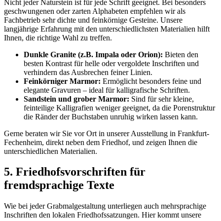
Nicht jeder Naturstein ist für jede Schrift geeignet. Bei besonders
geschwungenen oder zarten Alphabeten empfehlen wir als
Fachbetrieb sehr dichte und feinkörnige Gesteine. Unsere
langjährige Erfahrung mit den unterschiedlichsten Materialien hilft
Ihnen, die richtige Wahl zu treffen.
Dunkle Granite (z.B. Impala oder Orion):
Bieten den
besten Kontrast für helle oder vergoldete Inschriften und
verhindern das Ausbrechen feiner Linien.
Feinkörniger Marmor:
Ermöglicht besonders feine und
elegante Gravuren – ideal für kalligrafische Schriften.
Sandstein und grober Marmor:
Sind für sehr kleine,
feinteilige Kalligrafien weniger geeignet, da die Porenstruktur
die Ränder der Buchstaben unruhig wirken lassen kann.
Gerne beraten wir Sie vor Ort in unserer Ausstellung in Frankfurt-
Fechenheim, direkt neben dem Friedhof, und zeigen Ihnen die
unterschiedlichen Materialien.
5. Friedhofsvorschriften für
fremdsprachige Texte
Wie bei jeder Grabmalgestaltung unterliegen auch mehrsprachige
Inschriften den lokalen Friedhofssatzungen. Hier kommt unsere