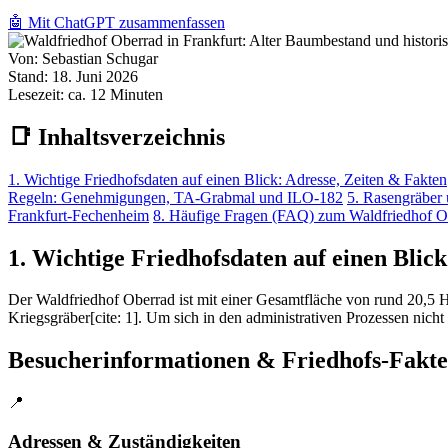
🤖 Mit ChatGPT zusammenfassen
Von:
Sebastian Schugar
Stand:
18. Juni 2026
Lesezeit:
ca. 12 Minuten
📑 Inhaltsverzeichnis
1. Wichtige Friedhofsdaten auf einen Blick: Adresse, Zeiten & Fakten
Regeln: Genehmigungen, TA-Grabmal und ILO-182
5. Rasengräber 
Frankfurt-Fechenheim
8. Häufige Fragen (FAQ) zum Waldfriedhof O
1. Wichtige Friedhofsdaten auf einen Blic
Der Waldfriedhof Oberrad ist mit einer Gesamtfläche von rund 20,5 He
Kriegsgräber[cite: 1]. Um sich in den administrativen Prozessen nicht
Besucherinformationen & Friedhofs-Fakt
📍
Adressen & Zuständigkeiten