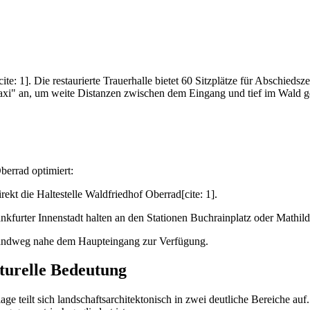
ite: 1]. Die restaurierte Trauerhalle bietet 60 Sitzplätze für Abschiedsz
staxi" an, um weite Distanzen zwischen dem Eingang und tief im Wald 
berrad optimiert:
ekt die Haltestelle Waldfriedhof Oberrad[cite: 1].
kfurter Innenstadt halten an den Stationen Buchrainplatz oder Mathild
nlandweg nahe dem Haupteingang zur Verfügung.
lturelle Bedeutung
e teilt sich landschaftsarchitektonisch in zwei deutliche Bereiche auf.