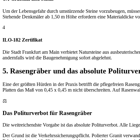
Um der Lebensgefahr durch umstürzende Steine vorzubeugen, müssen a
Stehende Denkmäler ab 1,50 m Höhe erfordern eine Materialdicke v
4
ILO-182 Zertifikat
Die Stadt Frankfurt am Main verbietet Natursteine aus ausbeuterischer
andernfalls wird die Baugenehmigung sofort abgelehnt.
5. Rasengräber und das absolute Politurve
Eine der größten Hürden in der Praxis betrifft die pflegefreien Rase
Platten das Maß von 0,45 x 0,45 m nicht überschreiten. Auf Rasenwahl
⚖️
Das Politurverbot für Rasengräber
Die weitreichendste Vorgabe ist das absolute Politurverbot. Alle Lieg
Der Grund ist die Verkehrssicherungspflicht. Polierter Granit verwan