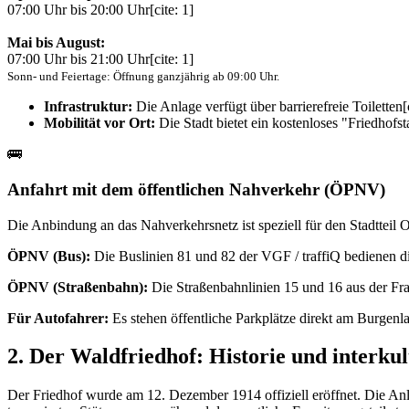
07:00 Uhr bis 20:00 Uhr[cite: 1]
Mai bis August:
07:00 Uhr bis 21:00 Uhr[cite: 1]
Sonn- und Feiertage: Öffnung ganzjährig ab 09:00 Uhr.
Infrastruktur:
Die Anlage verfügt über barrierefreie Toiletten[c
Mobilität vor Ort:
Die Stadt bietet ein kostenloses "Friedhof
🚌
Anfahrt mit dem öffentlichen Nahverkehr (ÖPNV)
Die Anbindung an das Nahverkehrsnetz ist speziell für den Stadtteil O
ÖPNV (Bus):
Die Buslinien 81 und 82 der VGF / traffiQ bedienen dir
ÖPNV (Straßenbahn):
Die Straßenbahnlinien 15 und 16 aus der Fran
Für Autofahrer:
Es stehen öffentliche Parkplätze direkt am Burge
2. Der Waldfriedhof: Historie und interku
Der Friedhof wurde am 12. Dezember 1914 offiziell eröffnet. Die Anlag