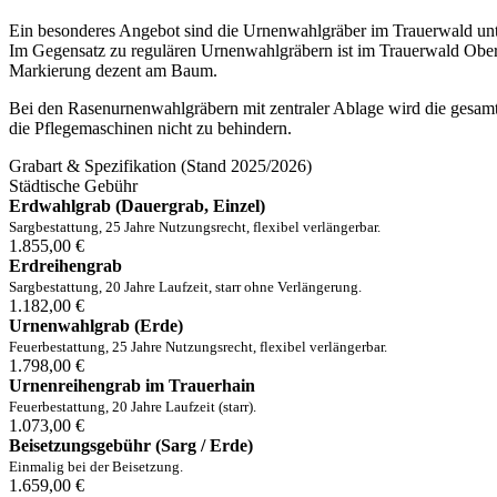
Ein besonderes Angebot sind die Urnenwahlgräber im Trauerwald unter 
Im Gegensatz zu regulären Urnenwahlgräbern ist im Trauerwald Oberrad 
Markierung dezent am Baum.
Bei den Rasenurnenwahlgräbern mit zentraler Ablage wird die gesamt
die Pflegemaschinen nicht zu behindern.
Grabart & Spezifikation (Stand 2025/2026)
Städtische Gebühr
Erdwahlgrab (Dauergrab, Einzel)
Sargbestattung, 25 Jahre Nutzungsrecht, flexibel verlängerbar.
1.855,00 €
Erdreihengrab
Sargbestattung, 20 Jahre Laufzeit, starr ohne Verlängerung.
1.182,00 €
Urnenwahlgrab (Erde)
Feuerbestattung, 25 Jahre Nutzungsrecht, flexibel verlängerbar.
1.798,00 €
Urnenreihengrab im Trauerhain
Feuerbestattung, 20 Jahre Laufzeit (starr).
1.073,00 €
Beisetzungsgebühr (Sarg / Erde)
Einmalig bei der Beisetzung.
1.659,00 €