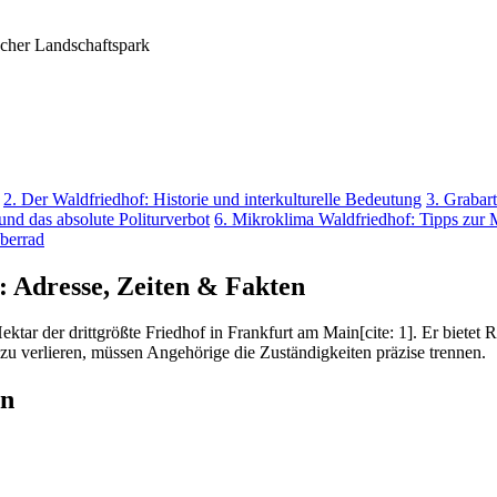
2. Der Waldfriedhof: Historie und interkulturelle Bedeutung
3. Grabar
und das absolute Politurverbot
6. Mikroklima Waldfriedhof: Tipps zur 
berrad
k: Adresse, Zeiten & Fakten
ktar der drittgrößte Friedhof in Frankfurt am Main[cite: 1]. Er bietet 
 zu verlieren, müssen Angehörige die Zuständigkeiten präzise trennen.
en