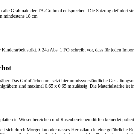
lle Grabmale der TA-Grabmal entsprechen. Die Satzung definiert strik
on mindestens 18 cm.
 Kinderarbeit strikt. § 24a Abs. 1 FO schreibt vor, dass für jeden Impo
rbot
ngräber. Das Grünflächenamt setzt hier unmissverständliche Gestaltung
gräbern sind maximal 0,65 x 0,65 m zulässig. Die Materialstärke ist in
eplatten in Wiesenbereichen und Rasenbereichen dürfen keinerlei polier
delt sich durch Morgentau oder nasses Herbstlaub in eine gefährliche R