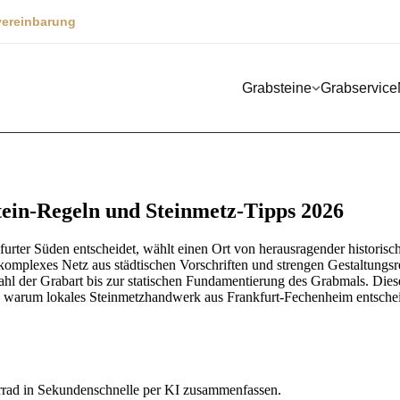
vereinbarung
Grabsteine
Grabservice
ein-Regeln und Steinmetz-Tipps 2026
rter Süden entscheidet, wählt einen Ort von herausragender historisch
 komplexes Netz aus städtischen Vorschriften und strengen Gestaltungs
ahl der Grabart bis zur statischen Fundamentierung des Grabmals. Diese
, warum lokales Steinmetzhandwerk aus Frankfurt-Fechenheim entsche
rrad in Sekundenschnelle per KI zusammenfassen.