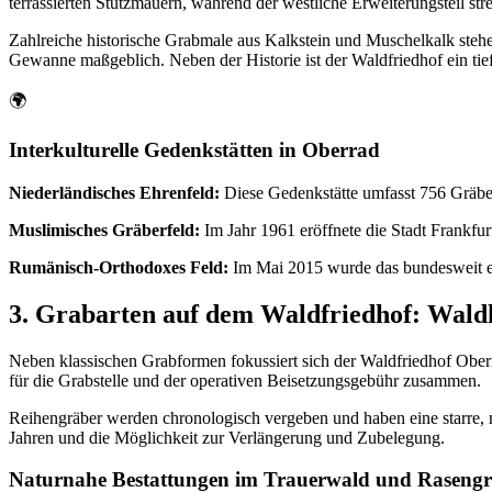
terrassierten Stützmauern, während der westliche Erweiterungsteil stre
Zahlreiche historische Grabmale aus Kalkstein und Muschelkalk steh
Gewanne maßgeblich. Neben der Historie ist der Waldfriedhof ein tief 
🌍
Interkulturelle Gedenkstätten in Oberrad
Niederländisches Ehrenfeld:
Diese Gedenkstätte umfasst 756 Gräber 
Muslimisches Gräberfeld:
Im Jahr 1961 eröffnete die Stadt Frankfur
Rumänisch-Orthodoxes Feld:
Im Mai 2015 wurde das bundesweit er
3. Grabarten auf dem Waldfriedhof: Wal
Neben klassischen Grabformen fokussiert sich der Waldfriedhof Ober
für die Grabstelle und der operativen Beisetzungsgebühr zusammen.
Reihengräber werden chronologisch vergeben und haben eine starre, n
Jahren und die Möglichkeit zur Verlängerung und Zubelegung.
Naturnahe Bestattungen im Trauerwald und Raseng